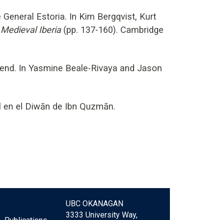
General Estoria. In Kim Bergqvist, Kurt
 Medieval Iberia
(pp. 137-160). Cambridge
gend. In Yasmine Beale-Rivaya and Jason
al en el Diwān de Ibn Quzmān.
UBC OKANAGAN
3333 University Way,