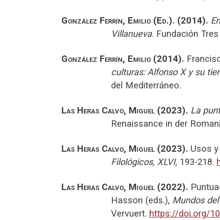
González Ferrín, Emilio (Ed.). (2014).
En
Villanueva
. Fundación Tres
González Ferrín, Emilio (2014).
Francisc
culturas: Alfonso X y su t
del Mediterráneo.
Las Heras Calvo, Miguel (2023).
La punt
Renaissance in der Romani
Las Heras Calvo, Miguel (2023).
Usos y 
Filológicos, XLVI
, 193-218.
Las Heras Calvo, Miguel (2022).
Puntuaci
Hasson (eds.),
Mundos del 
Vervuert.
https://doi.org/