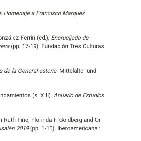
era: Homenaje a Francisco Márquez
nzález Ferrín (ed.),
Encrucijada de
ueva
(pp. 17-19). Fundación Tres Culturas
 de la General estoria
. Mittelalter und
damientos (s. XIII).
Anuario de Estudios
n Ruth Fine, Florinda F. Goldberg and Or
usalén 2019
(pp. 1-10). Iberoamericana :