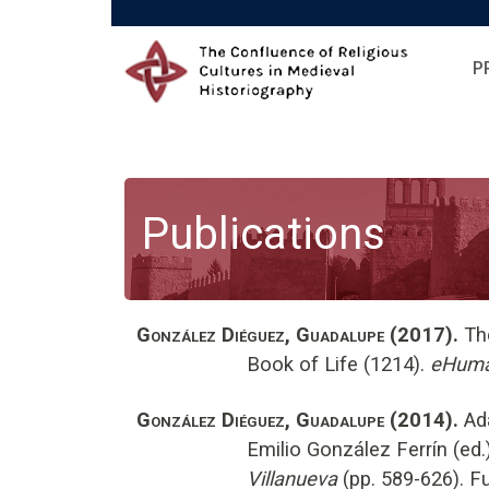
Skip to main content
P
Publications
González Diéguez, Guadalupe (2017).
The
Book of Life (1214).
eHuman
González Diéguez, Guadalupe (2014).
Ada
Emilio González Ferrín (ed.
Villanueva
(pp. 589-626). F