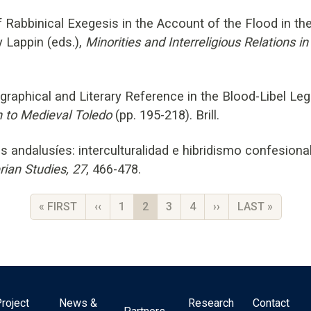
Rabbinical Exegesis in the Account of the Flood in the 
 Lappin (eds.),
Minorities and Interreligious Relations in
raphical and Literary Reference in the Blood-Libel Le
 to Medieval Toledo
(pp. 195-218). Brill.
as andalusíes: interculturalidad e hibridismo confesion
rian Studies, 27
, 466-478.
FIRST PAGE
PREVIOUS PAGE
PAGE
CURRENT PAGE
PAGE
PAGE
NEXT PAGE
LAST PAGE
« FIRST
‹‹
1
2
3
4
››
LAST »
roject
News &
Research
Contact