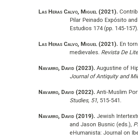
Las Heras Calvo, Miguel (2021).
Contribu
Pilar Peinado Expósito an
Estudios 174 (pp. 145-157)
Las Heras Calvo, Miguel (2021).
En torno
medievales.
Revista De Lit
Navarro, David (2023).
Augustine of Hip
Journal of Antiquity and Mi
Navarro, David (2022).
Anti-Muslim Port
Studies, 51
, 515-541.
Navarro, David (2019).
Jewish Intertext
and Jason Busnic (eds.),
P
eHumanista: Journal on Ibe