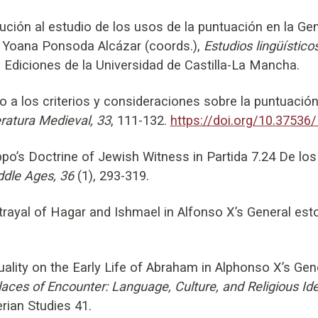
ción al estudio de los usos de la puntuación en la Gene
d Yoana Ponsoda Alcázar (coords.),
Estudios lingüístico
. Ediciones de la Universidad de Castilla-La Mancha.
 a los criterios y consideraciones sobre la puntuación 
eratura Medieval, 33
, 111-132.
https://doi.org/10.37536
po’s Doctrine of Jewish Witness in Partida 7.24 De los
ddle Ages, 36
(1), 293-319.
rayal of Hagar and Ishmael in Alfonso X’s General esto
uality on the Early Life of Abraham in Alphonso X’s Gen
laces of Encounter: Language, Culture, and Religious Iden
rian Studies 41.